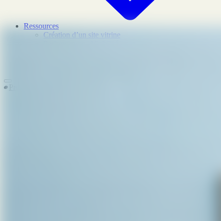
Ressources
Création d’un site vitrine
Performance – Visibilité
Création site internet sur mesure
SEO – Référencement
Prendre rendez-vous