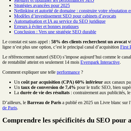
Mesurer et optimiser les performances SEO
Stratégies avancées pour 2025
Netlinking et autorité de domaine : construire votre réputation e
Modèles d’investissement SEO pour cabinets d’avocats
Automatisation et IA au service du SEO juridique
Erreurs à éviter et bonnes pratiques
Conclusion : Vers une stratégie SEO durable
Le constat est sans appel :
58% des clients recherchent un avocat vi
ligne n’est plus une option, c’est le principal canal d’acquisition
First
Le référencement naturel (SEO) s’impose aujourd’hui comme le canal l
de rentabilité atteint en seulement 14 mois
Everspark Interactive
.
Comment expliquer une telle
performance
?
Un
coût par acquisition (CPA) 60% inférieur
aux canaux p
Un
taux de conversion de 7,4%
pour le trafic SEO, bien supé
La
durée de vie des résultats
: contrairement aux publicités, l
D’ailleurs, le
Barreau de Paris
a publié en 2025 un Livre blanc sur l’
de Paris
.
Comprendre les spécificités du SEO pour 