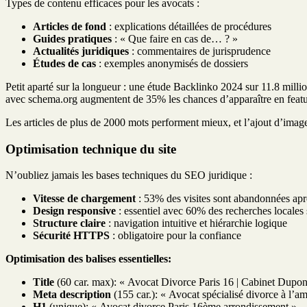
Types de contenu efficaces pour les avocats :
Articles de fond
: explications détaillées de procédures
Guides pratiques
: « Que faire en cas de… ? »
Actualités juridiques
: commentaires de jurisprudence
Études de cas
: exemples anonymisés de dossiers
Petit aparté sur la longueur : une étude Backlinko 2024 sur 11.8 mil
avec schema.org augmentent de 35% les chances d’apparaître en feat
Les articles de plus de 2000 mots performent mieux, et l’ajout d’ima
Optimisation technique du site
N’oubliez jamais les bases techniques du SEO juridique :
Vitesse de chargement
: 53% des visites sont abandonnées apr
Design responsive
: essentiel avec 60% des recherches locales
Structure claire
: navigation intuitive et hiérarchie logique
Sécurité HTTPS
: obligatoire pour la confiance
Optimisation des balises essentielles:
Title
(60 car. max): « Avocat Divorce Paris 16 | Cabinet Dupon
Meta description
(155 car.): « Avocat spécialisé divorce à l’am
H1
(unique): « Avocat divorce Paris 16ème arrondissement »