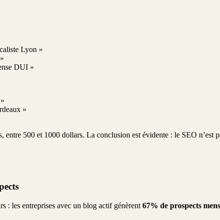
scaliste Lyon »
 »
fense DUI »
 »
ordeaux »
s, entre 500 et 1000 dollars. La conclusion est évidente : le SEO n’est
pects
rs : les entreprises avec un blog actif génèrent
67% de prospects mensu