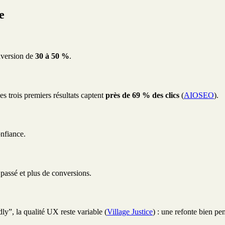
e
nversion de
30 à 50 %
.
es trois premiers résultats captent
près de 69 % des clics
(
AIOSEO
).
onfiance.
passé et plus de conversions.
ly”, la qualité UX reste variable (
Village Justice
) : une refonte bien pen