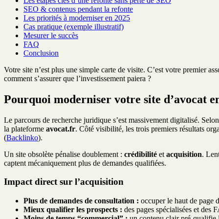
Les étapes clés d’une refonte sans perte de SEO
SEO & contenus pendant la refonte
Les priorités à moderniser en 2025
Cas pratique (exemple illustratif)
Mesurer le succès
FAQ
Conclusion
Votre site n’est plus une simple carte de visite. C’est votre premier ass
comment s’assurer que l’investissement paiera ?
Pourquoi moderniser votre site d’avocat e
Le parcours de recherche juridique s’est massivement digitalisé. Selo
la plateforme
avocat.fr
. Côté visibilité, les trois premiers résultats 
(
Backlinko
).
Un site obsolète pénalise doublement :
crédibilité
et
acquisition
. Len
captent mécaniquement plus de demandes qualifiées.
Impact direct sur l’acquisition
Plus de demandes de consultation :
occuper le haut de page dé
Mieux qualifier les prospects :
des pages spécialisées et des FA
Moins de temps “commercial” :
un contenu clair pré-qualifie 