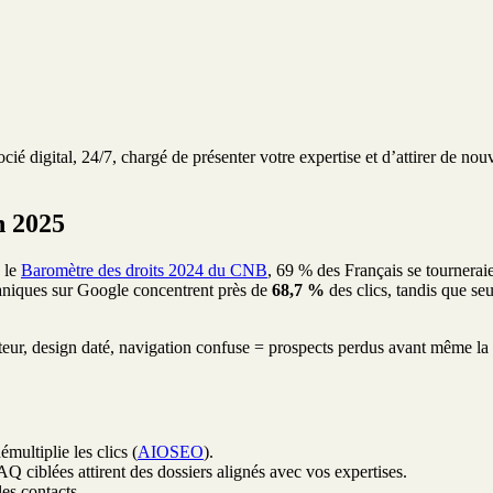
ocié digital, 24/7, chargé de présenter votre expertise et d’attirer de nou
n 2025
n le
Baromètre des droits 2024 du CNB
, 69 % des Français se tournerai
organiques sur Google concentrent près de
68,7 %
des clics, tandis que s
teur, design daté, navigation confuse = prospects perdus avant même la 
multiplie les clics (
AIOSEO
).
Q ciblées attirent des dossiers alignés avec vos expertises.
les contacts.