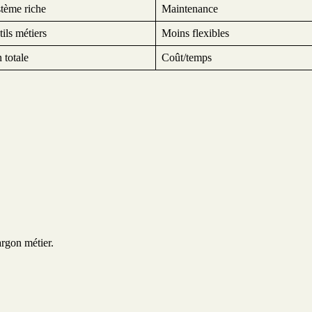
stème riche
Maintenance
ils métiers
Moins flexibles
 totale
Coût/temps
argon métier.